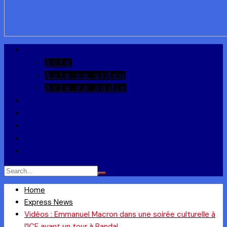
A la Une
Actu
Actu en vidéo
Actu en audio
Reportages
Entrepreneuriat
Ils ont dit
Zoom
Réponse à la Q
Home
Express News
Vidéos : Emmanuel Macron dans une soirée culturelle à
l’ICF avant un tour à Bandal