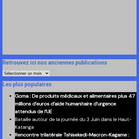
Retrouvez ici nos anciennes publications
Retrouvez
ici
Les plus populaires
nos
Goma : De produits médicaux et alimentaires plus 47
anciennes
millions d’euros d’aide humanitaire d’urgence
publications
attendus de l’UE
Bataille autour de la journée du 3 Juin dans le Haut-
Katanga
Rencontre trilatérale Tshisekedi-Macron-Kagame :