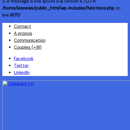
(Ce message a été ajouté à la version 6.7.0.) in
/home/lesnews/public_html/wp-includes/functions.php
on
line
6170
Skip
Contact
to
A propos
content
Communication
Couples (+18)
Facebook
Twitter
LinkedIn