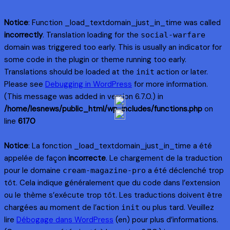
Notice
: Function _load_textdomain_just_in_time was called
incorrectly
. Translation loading for the
social-warfare
domain was triggered too early. This is usually an indicator for
some code in the plugin or theme running too early.
Translations should be loaded at the
action or later.
init
Please see
Debugging in WordPress
for more information.
(This message was added in version 6.7.0.) in
/home/lesnews/public_html/wp-includes/functions.php
on
line
6170
Notice
: La fonction _load_textdomain_just_in_time a été
appelée de façon
incorrecte
. Le chargement de la traduction
pour le domaine
a été déclenché trop
cream-magazine-pro
tôt. Cela indique généralement que du code dans l’extension
ou le thème s’exécute trop tôt. Les traductions doivent être
chargées au moment de l’action
ou plus tard. Veuillez
init
lire
Débogage dans WordPress
(en) pour plus d’informations.