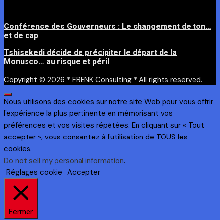
Conférence des Gouverneurs : Le changement de ton…
et de cap
Tshisekedi décide de précipiter le départ de la
Monusco… au risque et péril
Copyright © 2026 * FRENK Consulting * All rights reserved.
Nous utilisons des cookies sur notre site Web pour vous offrir
l'expérience la plus pertinente en mémorisant vos
préférences et vos visites répétées. En cliquant sur « Tout
accepter », vous consentez à l'utilisation de TOUS les
cookies.
Do not sell my personal information
.
Réglages cookie
Accepter
Fermer