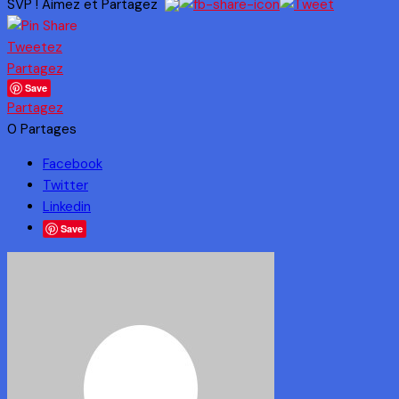
SVP ! Aimez et Partagez
Tweetez
Partagez
Save
Partagez
0
Partages
Facebook
Twitter
Linkedin
Save