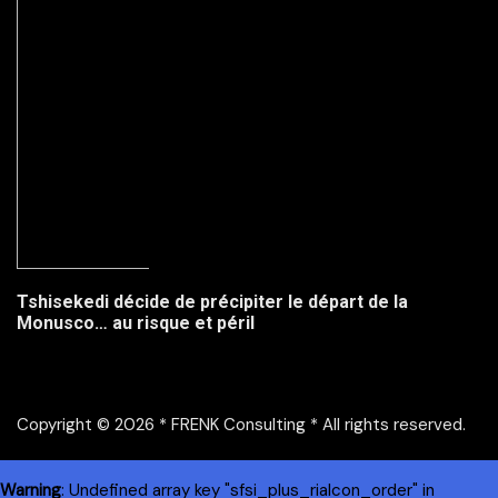
Tshisekedi décide de précipiter le départ de la
Monusco… au risque et péril
Copyright © 2026 * FRENK Consulting * All rights reserved.
Warning
: Undefined array key "sfsi_plus_riaIcon_order" in