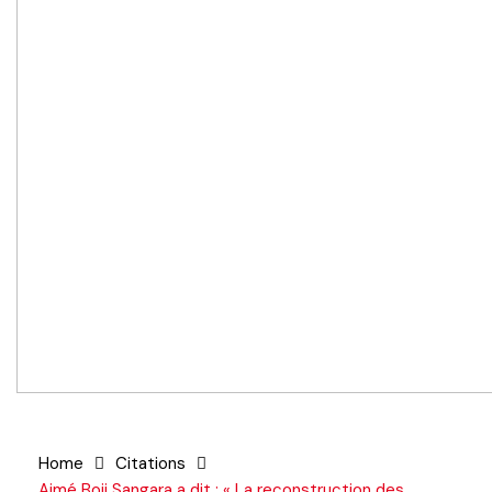
Home
Citations
Aimé Boji Sangara a dit : « La reconstruction des