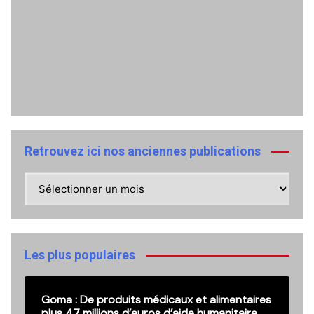
Retrouvez ici nos anciennes publications
Retrouvez
ici
nos
anciennes
publications
Les plus populaires
Goma : De produits médicaux et alimentaires
plus 47 millions d’euros d’aide humanitaire