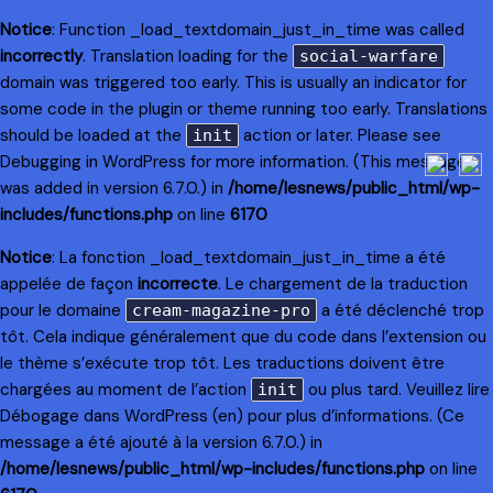
Notice
: Function _load_textdomain_just_in_time was called
incorrectly
. Translation loading for the
social-warfare
domain was triggered too early. This is usually an indicator for
some code in the plugin or theme running too early. Translations
should be loaded at the
action or later. Please see
init
Debugging in WordPress
for more information. (This message
was added in version 6.7.0.) in
/home/lesnews/public_html/wp-
includes/functions.php
on line
6170
Notice
: La fonction _load_textdomain_just_in_time a été
appelée de façon
incorrecte
. Le chargement de la traduction
pour le domaine
a été déclenché trop
cream-magazine-pro
tôt. Cela indique généralement que du code dans l’extension ou
le thème s’exécute trop tôt. Les traductions doivent être
chargées au moment de l’action
ou plus tard. Veuillez lire
init
Débogage dans WordPress
(en) pour plus d’informations. (Ce
message a été ajouté à la version 6.7.0.) in
/home/lesnews/public_html/wp-includes/functions.php
on line