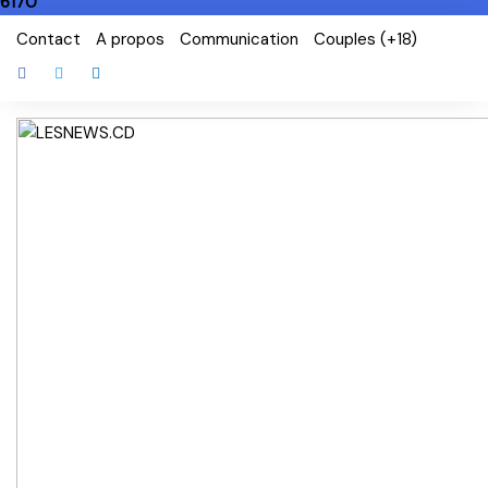
6170
Skip
Contact
A propos
Communication
Couples (+18)
to
content