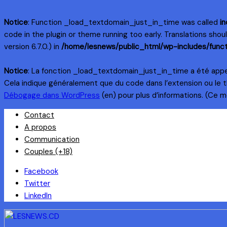
Notice
: Function _load_textdomain_just_in_time was called
in
code in the plugin or theme running too early. Translations sho
version 6.7.0.) in
/home/lesnews/public_html/wp-includes/funct
Notice
: La fonction _load_textdomain_just_in_time a été app
Cela indique généralement que du code dans l’extension ou le 
Débogage dans WordPress
(en) pour plus d’informations. (Ce me
Skip
Contact
to
A propos
content
Communication
Couples (+18)
Facebook
Twitter
LinkedIn