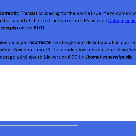
correctly
. Translation loading for the
domain was
social-warfare
uld be loaded at the
action or later. Please see
Debugging i
init
ions.php
on line
6170
elée de façon
incorrecte
. Le chargement de la traduction pour l
thème s’exécute trop tôt. Les traductions doivent être chargée
ssage a été ajouté à la version 6.7.0.) in
/home/lesnews/public_