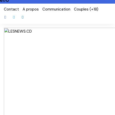
6170
Skip
Contact
A propos
Communication
Couples (+18)
to
content