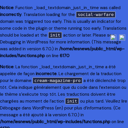
Notice
: Function _load_textdomain_just_in_time was called
incorrectly
. Translation loading for the
social-warfare
domain was triggered too early. This is usually an indicator for
some code in the plugin or theme running too early. Translations
should be loaded at the
action or later. Please see
init
Debugging in WordPress
for more information. (This message
was added in version 6.7.0.) in
/home/lesnews/public_html/wp-
includes/functions.php
on line
6170
Notice
: La fonction _load_textdomain_just_in_time a été
appelée de façon
incorrecte
. Le chargement de la traduction
pour le domaine
a été déclenché trop
cream-magazine-pro
tôt. Cela indique généralement que du code dans l’extension ou
le thème s’exécute trop tôt. Les traductions doivent être
chargées au moment de l’action
ou plus tard. Veuillez lire
init
Débogage dans WordPress
(en) pour plus d’informations. (Ce
message a été ajouté à la version 6.7.0.) in
/home/lesnews/public_html/wp-includes/functions.php
on line