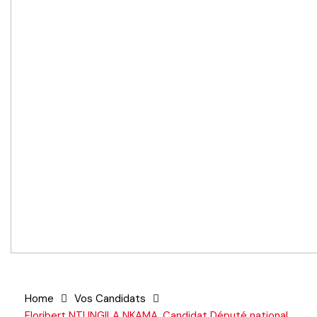
Home
Vos Candidats
Floribert NTUNGILA NKAMA, Candidat Député national