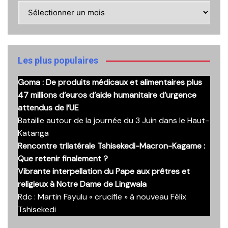
Retrouvez
ici
nos
anciennes
publications
Les plus populaires
Goma : De produits médicaux et alimentaires plus
47 millions d’euros d’aide humanitaire d’urgence
attendus de l’UE
Bataille autour de la journée du 3 Juin dans le Haut-
Katanga
Rencontre trilatérale Tshisekedi-Macron-Kagame :
Que retenir finalement ?
Vibrante interpellation du Pape aux prêtres et
religieux à Notre Dame de Lingwala
Rdc : Martin Fayulu « crucifie » à nouveau Félix
Tshisekedi