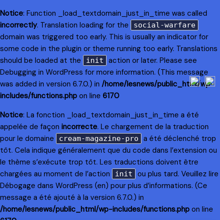
Notice
: Function _load_textdomain_just_in_time was called
incorrectly
. Translation loading for the
social-warfare
domain was triggered too early. This is usually an indicator for
some code in the plugin or theme running too early. Translations
should be loaded at the
action or later. Please see
init
Debugging in WordPress
for more information. (This message
was added in version 6.7.0.) in
/home/lesnews/public_html/wp-
includes/functions.php
on line
6170
Notice
: La fonction _load_textdomain_just_in_time a été
appelée de façon
incorrecte
. Le chargement de la traduction
pour le domaine
a été déclenché trop
cream-magazine-pro
tôt. Cela indique généralement que du code dans l’extension ou
le thème s’exécute trop tôt. Les traductions doivent être
chargées au moment de l’action
ou plus tard. Veuillez lire
init
Débogage dans WordPress
(en) pour plus d’informations. (Ce
message a été ajouté à la version 6.7.0.) in
/home/lesnews/public_html/wp-includes/functions.php
on line