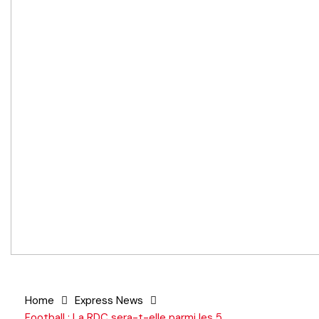
Home
Express News
Football : La RDC sera-t-elle parmi les 5