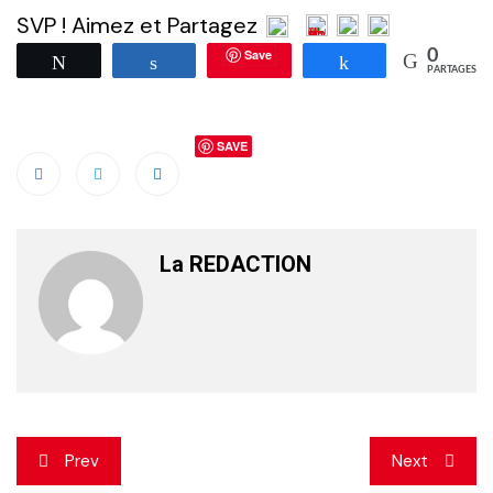
SVP ! Aimez et Partagez
Save
0
Tweetez
Partagez
Partagez
PARTAGES
SAVE
La REDACTION
Navigation
Prev
Next