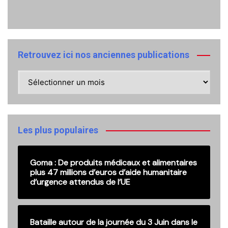
Retrouvez ici nos anciennes publications
Retrouvez
ici
nos
anciennes
publications
Les plus populaires
Goma : De produits médicaux et alimentaires
plus 47 millions d’euros d’aide humanitaire
d’urgence attendus de l’UE
Bataille autour de la journée du 3 Juin dans le