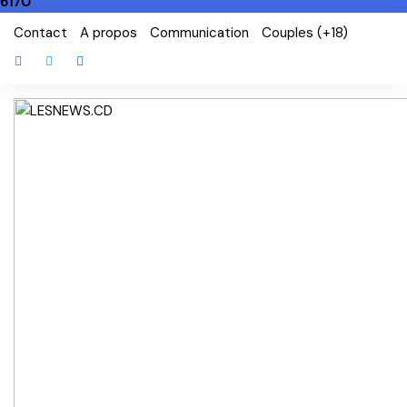
6170
Skip
Contact
A propos
Communication
Couples (+18)
to
content