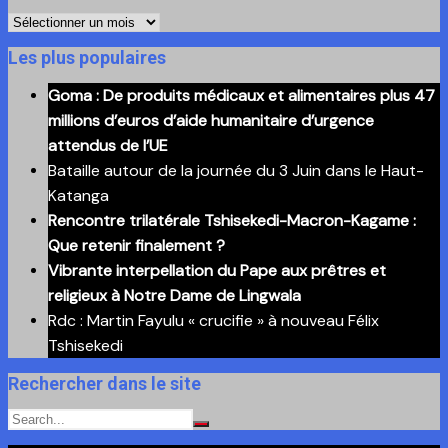
Retrouvez
ici
Les plus populaires
nos
Goma : De produits médicaux et alimentaires plus 47
anciennes
millions d’euros d’aide humanitaire d’urgence
publications
attendus de l’UE
Bataille autour de la journée du 3 Juin dans le Haut-
Katanga
Rencontre trilatérale Tshisekedi-Macron-Kagame :
Que retenir finalement ?
Vibrante interpellation du Pape aux prêtres et
religieux à Notre Dame de Lingwala
Rdc : Martin Fayulu « crucifie » à nouveau Félix
Tshisekedi
Rechercher dans le site