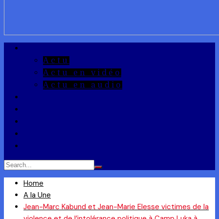
A la Une
Actu
Actu en vidéo
Actu en audio
Reportages
Entrepreneuriat
Ils ont dit
Zoom
Réponse à la Q
Home
A la Une
Jean-Marc Kabund et Jean-Marie Elesse victimes de la
violence et de l’intolérance politique à Camp Luka à