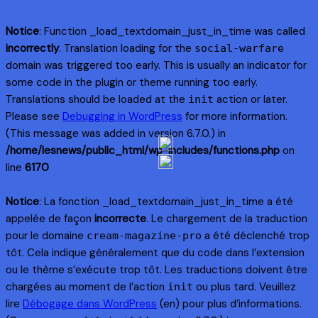
Notice
: Function _load_textdomain_just_in_time was called
incorrectly
. Translation loading for the
social-warfare
domain was triggered too early. This is usually an indicator for
some code in the plugin or theme running too early.
Translations should be loaded at the
action or later.
init
Please see
Debugging in WordPress
for more information.
(This message was added in version 6.7.0.) in
/home/lesnews/public_html/wp-includes/functions.php
on
line
6170
Notice
: La fonction _load_textdomain_just_in_time a été
appelée de façon
incorrecte
. Le chargement de la traduction
pour le domaine
a été déclenché trop
cream-magazine-pro
tôt. Cela indique généralement que du code dans l’extension
ou le thème s’exécute trop tôt. Les traductions doivent être
chargées au moment de l’action
ou plus tard. Veuillez
init
lire
Débogage dans WordPress
(en) pour plus d’informations.