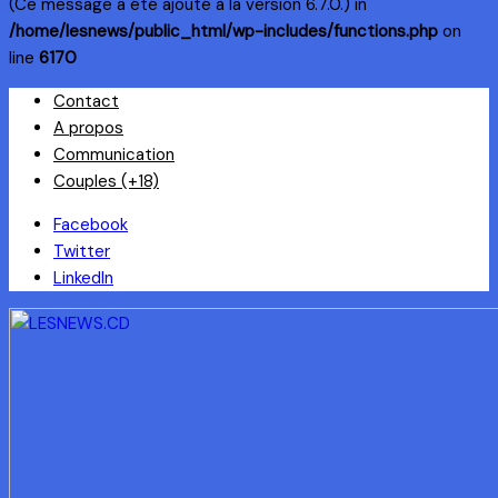
(Ce message a été ajouté à la version 6.7.0.) in
/home/lesnews/public_html/wp-includes/functions.php
on
line
6170
Skip
Contact
to
A propos
content
Communication
Couples (+18)
Facebook
Twitter
LinkedIn