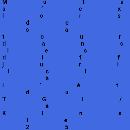
Mut
s’e
lor
de
sa
tou
dan
les
dif
jur
Ici
à
l’é
du
TGI
à
Kin
le
25