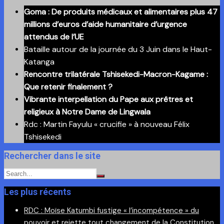
nos
Goma : De produits médicaux et alimentaires plus 47
anciennes
millions d’euros d’aide humanitaire d’urgence
publications
attendus de l’UE
Bataille autour de la journée du 3 Juin dans le Haut-
Katanga
Rencontre trilatérale Tshisekedi-Macron-Kagame :
Que retenir finalement ?
Vibrante interpellation du Pape aux prêtres et
religieux à Notre Dame de Lingwala
Rdc : Martin Fayulu « crucifie » à nouveau Félix
Tshisekedi
Rechercher dans le site
Les plus récents
RDC : Moïse Katumbi fustige « l’incompétence » du
pouvoir et rejette tout changement de la Constitution