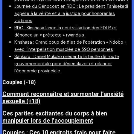
Journée du Génocost en RDC : Le président Tshisekedi
appelle à la vérité et à la justice pour honorer les
victimes
RDC : Kinshasa lance la neutralisation des FDLR et
dénonce un « prétexte » rwandais
Kinshasa : Grand coup de filet de l’opération « Ndobo »
avec l’interpellation musclée de 590 personnes
Sankuru : Daniel Mukoko présente la feuille de route
gouvernementale pour désenclaver et relancer
l’économie provinciale
Couples (-18)
Comment reconnaître et surmonter l’anxiété
sexuelle (+18)
Ces parties excitantes du corps à bien
manipuler lors de l’accouplement
Couples : Ces 10 endroits frais pour faire