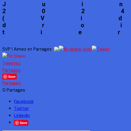
Jui
202
(Vi
dro
tie
SVP ! Aimez et Partagez
Tweetez
Partagez
Save
Partagez
0
Partages
Facebook
Twitter
Linkedin
Save