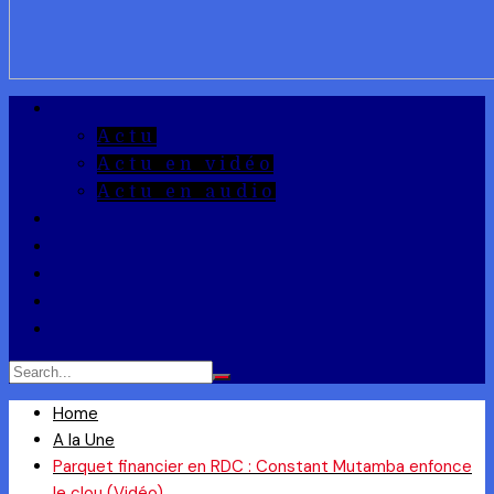
A la Une
Actu
Actu en vidéo
Actu en audio
Reportages
Entrepreneuriat
Ils ont dit
Zoom
Réponse à la Q
Home
A la Une
Parquet financier en RDC : Constant Mutamba enfonce
le clou (Vidéo)