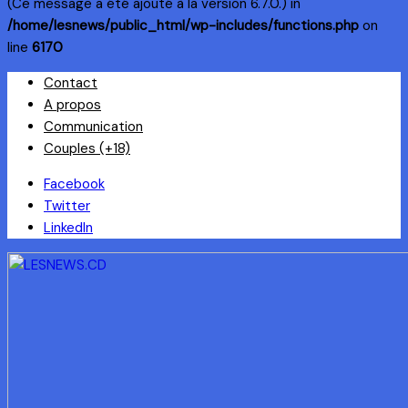
(Ce message a été ajouté à la version 6.7.0.) in
/home/lesnews/public_html/wp-includes/functions.php
on
line
6170
Skip
Contact
to
A propos
content
Communication
Couples (+18)
Facebook
Twitter
LinkedIn