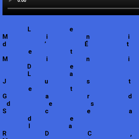
Le
Min
d’É
et
Min
De
La
Jus
et
Gar
des
Sce
de
la
RDC