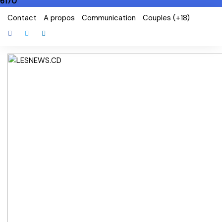
6170
Skip
Contact
A propos
Communication
Couples (+18)
to
content