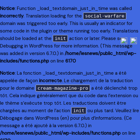
Notice
: Function _load_textdomain_just_in_time was called
incorrectly
. Translation loading for the
social-warfare
domain was triggered too early. This is usually an indicator for
some code in the plugin or theme running too early. Translations
should be loaded at the
action or later. Please see
init
Debugging in WordPress
for more information. (This message
was added in version 6.7.0.) in
/home/lesnews/public_html/wp-
includes/functions.php
on line
6170
Notice
: La fonction _load_textdomain_just_in_time a été
appelée de façon
incorrecte
. Le chargement de la traduction
pour le domaine
a été déclenché trop
cream-magazine-pro
tôt. Cela indique généralement que du code dans l’extension ou
le thème s’exécute trop tôt. Les traductions doivent être
chargées au moment de l’action
ou plus tard. Veuillez lire
init
Débogage dans WordPress
(en) pour plus d’informations. (Ce
message a été ajouté à la version 6.7.0.) in
/home/lesnews/public_html/wp-includes/functions.php
on line