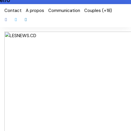
6170
Skip
Contact
A propos
Communication
Couples (+18)
to
content