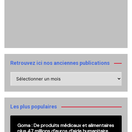
Retrouvez ici nos anciennes publications
Retrouvez
ici
nos
anciennes
publications
Les plus populaires
Goma : De produits médicaux et alimentaires
plus 47 millions d’euros d’aide humanitaire