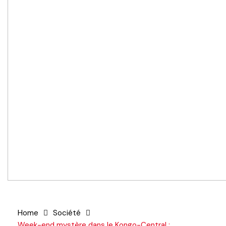
Home
Société
Week-end mystère dans le Kongo-Central :