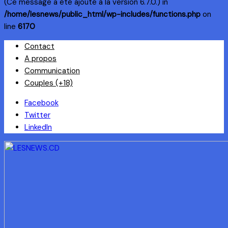
(Ce message a été ajouté à la version 6.7.0.) in
/home/lesnews/public_html/wp-includes/functions.php
on
line
6170
Skip
Contact
to
A propos
content
Communication
Couples (+18)
Facebook
Twitter
LinkedIn