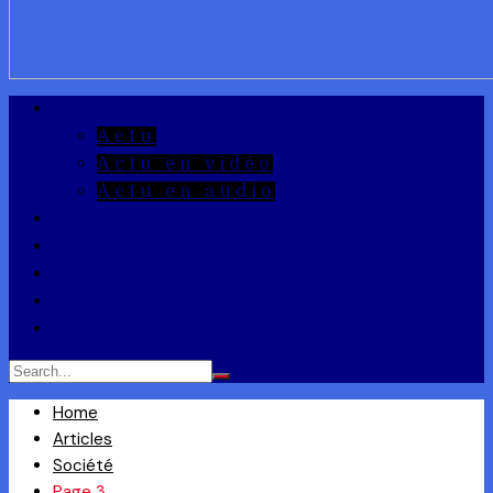
A la Une
Actu
Actu en vidéo
Actu en audio
Reportages
Entrepreneuriat
Ils ont dit
Zoom
Réponse à la Q
Home
Articles
Société
Page 3