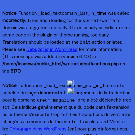
Notice
: Function _load_textdomain_just_in_time was called
incorrectly
. Translation loading for the
social-warfare
domain was triggered too early. This is usually an indicator for
some code in the plugin or theme running too early.
Translations should be loaded at the
action or later.
init
Please see
Debugging in WordPress
for more information.
(This message was added in version 6.7.0.) in
/home/lesnews/public_html/wp-includes/functions.php
on
line
6170
Notice
: La fonction _load_textdomain_just_in_time a été
appelée de façon
incorrecte
. Le chargement de la traduction
pour le domaine
a été déclenché trop
cream-magazine-pro
tôt. Cela indique généralement que du code dans l’extension
ou le thème s’exécute trop tôt. Les traductions doivent être
chargées au moment de l’action
ou plus tard. Veuillez
init
lire
Débogage dans WordPress
(en) pour plus d’informations.