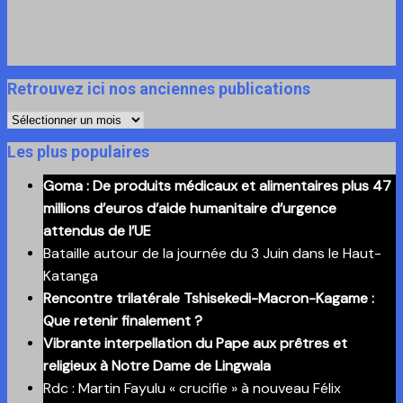
Retrouvez ici nos anciennes publications
Retrouvez
ici
Les plus populaires
nos
Goma : De produits médicaux et alimentaires plus 47
anciennes
millions d’euros d’aide humanitaire d’urgence
publications
attendus de l’UE
Bataille autour de la journée du 3 Juin dans le Haut-
Katanga
Rencontre trilatérale Tshisekedi-Macron-Kagame :
Que retenir finalement ?
Vibrante interpellation du Pape aux prêtres et
religieux à Notre Dame de Lingwala
Rdc : Martin Fayulu « crucifie » à nouveau Félix