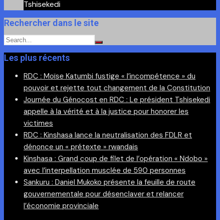
Tshisekedi
Rechercher dans le site
Les plus récents
RDC : Moïse Katumbi fustige « l’incompétence » du
pouvoir et rejette tout changement de la Constitution
Journée du Génocost en RDC : Le président Tshisekedi
appelle à la vérité et à la justice pour honorer les
victimes
RDC : Kinshasa lance la neutralisation des FDLR et
dénonce un « prétexte » rwandais
Kinshasa : Grand coup de filet de l’opération « Ndobo »
avec l’interpellation musclée de 590 personnes
Sankuru : Daniel Mukoko présente la feuille de route
gouvernementale pour désenclaver et relancer
l’économie provinciale