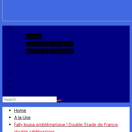
A la Une
Actu
Actu en vidéo
Actu en audio
Reportages
Entrepreneuriat
Ils ont dit
Zoom
Réponse à la Q
Home
A la Une
Fally Ipupa emblématique ! Double Stade de France,
double célébrations