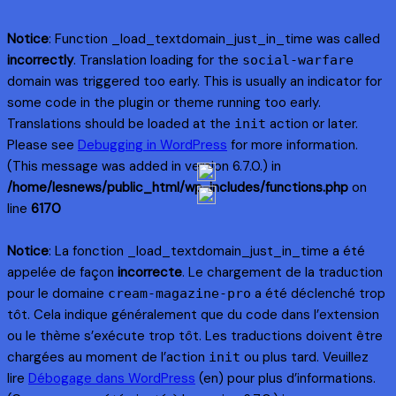
Notice
: Function _load_textdomain_just_in_time was called
incorrectly
. Translation loading for the
social-warfare
domain was triggered too early. This is usually an indicator for
some code in the plugin or theme running too early.
Translations should be loaded at the
action or later.
init
Please see
Debugging in WordPress
for more information.
(This message was added in version 6.7.0.) in
/home/lesnews/public_html/wp-includes/functions.php
on
line
6170
Notice
: La fonction _load_textdomain_just_in_time a été
appelée de façon
incorrecte
. Le chargement de la traduction
pour le domaine
a été déclenché trop
cream-magazine-pro
tôt. Cela indique généralement que du code dans l’extension
ou le thème s’exécute trop tôt. Les traductions doivent être
chargées au moment de l’action
ou plus tard. Veuillez
init
lire
Débogage dans WordPress
(en) pour plus d’informations.