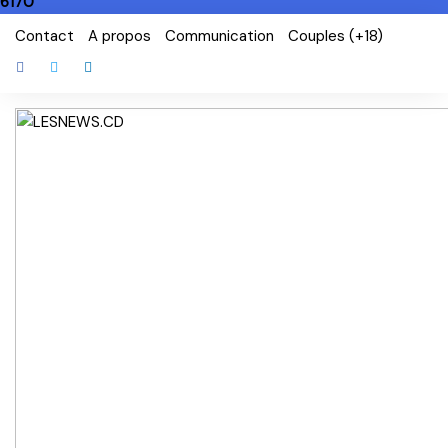
6170
Skip
Contact
A propos
Communication
Couples (+18)
to
content