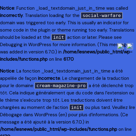
Notice
: Function _load_textdomain_just_in_time was called
incorrectly
. Translation loading for the
social-warfare
domain was triggered too early. This is usually an indicator for
some code in the plugin or theme running too early. Translations
should be loaded at the
action or later. Please see
init
Debugging in WordPress
for more information. (This message
was added in version 6.7.0.) in
/home/lesnews/public_html/wp-
includes/functions.php
on line
6170
Notice
: La fonction _load_textdomain_just_in_time a été
appelée de façon
incorrecte
. Le chargement de la traduction
pour le domaine
a été déclenché trop
cream-magazine-pro
tôt. Cela indique généralement que du code dans l’extension ou
le thème s’exécute trop tôt. Les traductions doivent être
chargées au moment de l’action
ou plus tard. Veuillez lire
init
Débogage dans WordPress
(en) pour plus d’informations. (Ce
message a été ajouté à la version 6.7.0.) in
/home/lesnews/public_html/wp-includes/functions.php
on line