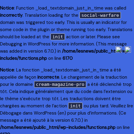
Notice
: Function _load_textdomain_just_in_time was called
incorrectly
. Translation loading for the
social-warfare
domain was triggered too early. This is usually an indicator for
some code in the plugin or theme running too early. Translations
should be loaded at the
action or later. Please see
init
Debugging in WordPress
for more information. (This message
was added in version 6.7.0.) in
/home/lesnews/public_html/wp-
includes/functions.php
on line
6170
Notice
: La fonction _load_textdomain_just_in_time a été
appelée de façon
incorrecte
. Le chargement de la traduction
pour le domaine
a été déclenché trop
cream-magazine-pro
tôt. Cela indique généralement que du code dans l’extension ou
le thème s’exécute trop tôt. Les traductions doivent être
chargées au moment de l’action
ou plus tard. Veuillez lire
init
Débogage dans WordPress
(en) pour plus d’informations. (Ce
message a été ajouté à la version 6.7.0.) in
/home/lesnews/public_html/wp-includes/functions.php
on line