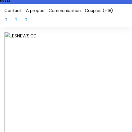
6170
Skip
Contact
A propos
Communication
Couples (+18)
to
content