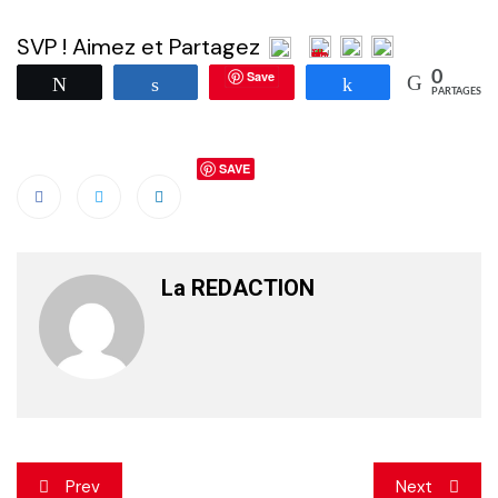
SVP ! Aimez et Partagez
Save
0
Tweetez
Partagez
Partagez
PARTAGES
SAVE
La REDACTION
Navigation
Prev
Next