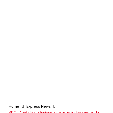
Home
Express News
RDC : Après la polémique, que retenir d’essentiel du