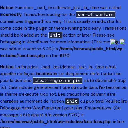
Notice
: Function _load_textdomain_just_in_time was called
incorrectly
. Translation loading for the
social-warfare
domain was triggered too early. This is usually an indicator for
some code in the plugin or theme running too early. Translations
should be loaded at the
action or later. Please see
init
Debugging in WordPress
for more information. (This message
was added in version 6.7.0.) in
/home/lesnews/public_html/wp-
includes/functions.php
on line
6170
Notice
: La fonction _load_textdomain_just_in_time a été
appelée de façon
incorrecte
. Le chargement de la traduction
pour le domaine
a été déclenché trop
cream-magazine-pro
tôt. Cela indique généralement que du code dans l’extension ou
le thème s’exécute trop tôt. Les traductions doivent être
chargées au moment de l’action
ou plus tard. Veuillez lire
init
Débogage dans WordPress
(en) pour plus d’informations. (Ce
message a été ajouté à la version 6.7.0.) in
/home/lesnews/public_html/wp-includes/functions.php
on line