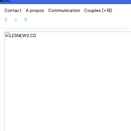
6170
Skip
Contact
A propos
Communication
Couples (+18)
to
content