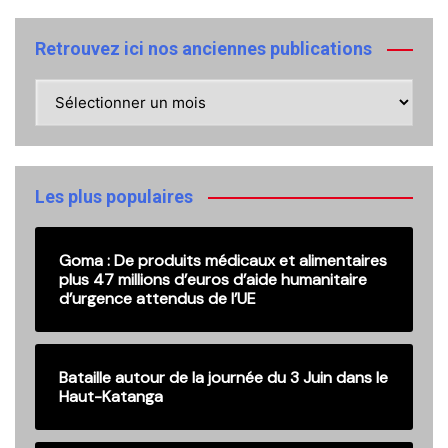
Retrouvez ici nos anciennes publications
Retrouvez
ici
nos
anciennes
publications
Les plus populaires
Goma : De produits médicaux et alimentaires
plus 47 millions d’euros d’aide humanitaire
d’urgence attendus de l’UE
Bataille autour de la journée du 3 Juin dans le
Haut-Katanga