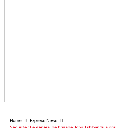
Home
Express News
Sécurité : Le général de brigade John Tshibangu a pris