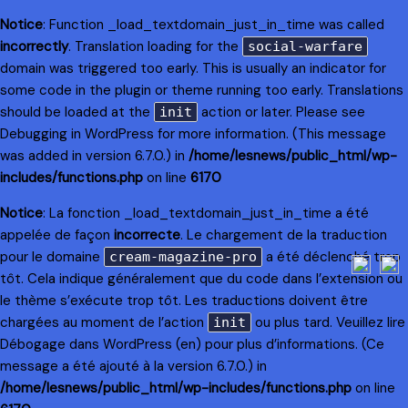
Notice
: Function _load_textdomain_just_in_time was called
incorrectly
. Translation loading for the
social-warfare
domain was triggered too early. This is usually an indicator for
some code in the plugin or theme running too early. Translations
should be loaded at the
action or later. Please see
init
Debugging in WordPress
for more information. (This message
was added in version 6.7.0.) in
/home/lesnews/public_html/wp-
includes/functions.php
on line
6170
Notice
: La fonction _load_textdomain_just_in_time a été
appelée de façon
incorrecte
. Le chargement de la traduction
pour le domaine
a été déclenché trop
cream-magazine-pro
tôt. Cela indique généralement que du code dans l’extension ou
le thème s’exécute trop tôt. Les traductions doivent être
chargées au moment de l’action
ou plus tard. Veuillez lire
init
Débogage dans WordPress
(en) pour plus d’informations. (Ce
message a été ajouté à la version 6.7.0.) in
/home/lesnews/public_html/wp-includes/functions.php
on line