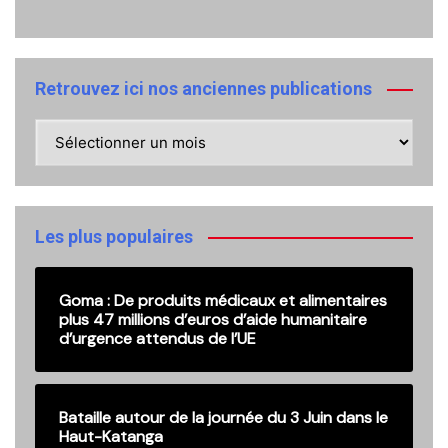
Retrouvez ici nos anciennes publications
Retrouvez
ici
nos
anciennes
publications
Les plus populaires
Goma : De produits médicaux et alimentaires
plus 47 millions d’euros d’aide humanitaire
d’urgence attendus de l’UE
Bataille autour de la journée du 3 Juin dans le
Haut-Katanga