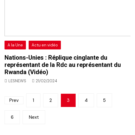
A la Une
Actu en vidéo
Nations-Unies : Réplique cinglante du
représentant de la Rdc au représentant du
Rwanda (Vidéo)
LESNEWS
21/02/2024
Pagination
Prev
1
2
3
4
5
des
6
Next
publications