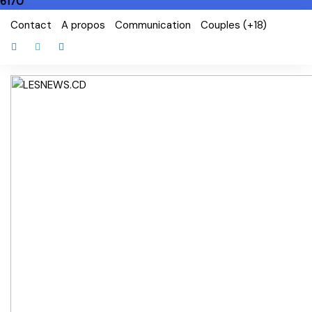
6170
Skip
Contact
A propos
Communication
Couples (+18)
to
content