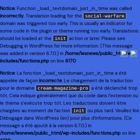
Notice
: Function _load_textdomain_just_in_time was called
incorrectly
. Translation loading for the
social-warfare
domain was triggered too early. This is usually an indicator for
some code in the plugin or theme running too early. Translations
should be loaded at the
action or later. Please see
init
Debugging in WordPress
for more information. (This message
was added in version 6.7.0.) in
/home/lesnews/public_html/wp-
includes/functions.php
on line
6170
Notice
: La fonction _load_textdomain_just_in_time a été
appelée de façon
incorrecte
. Le chargement de la traduction
pour le domaine
a été déclenché trop
cream-magazine-pro
tôt. Cela indique généralement que du code dans l’extension ou
le thème s’exécute trop tôt. Les traductions doivent être
chargées au moment de l’action
ou plus tard. Veuillez lire
init
Débogage dans WordPress
(en) pour plus d’informations. (Ce
message a été ajouté à la version 6.7.0.) in
/home/lesnews/public_html/wp-includes/functions.php
on line