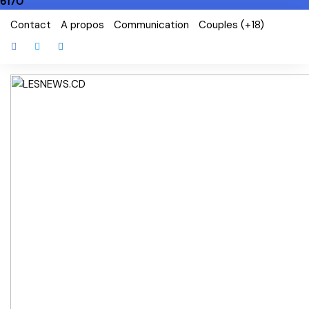
6170
Skip
Contact
A propos
Communication
Couples (+18)
to
content