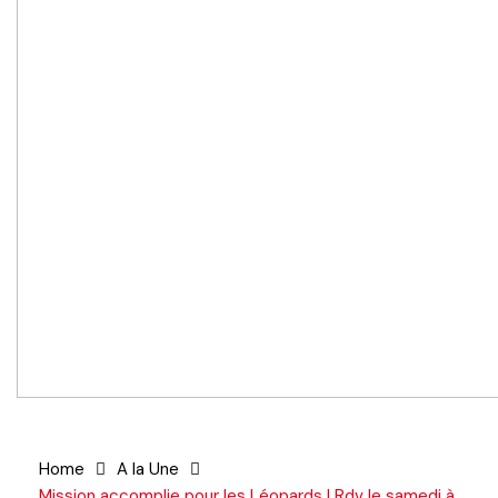
Home
A la Une
Mission accomplie pour les Léopards ! Rdv le samedi à