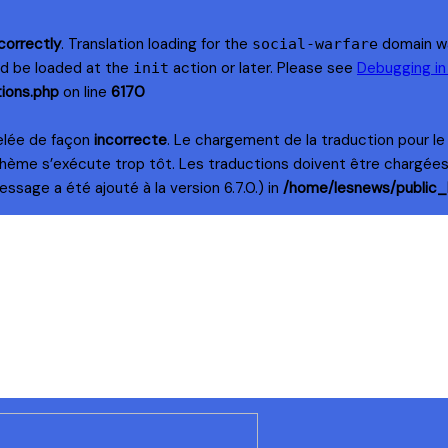
correctly
. Translation loading for the
domain was
social-warfare
uld be loaded at the
action or later. Please see
Debugging i
init
ions.php
on line
6170
elée de façon
incorrecte
. Le chargement de la traduction pour l
thème s’exécute trop tôt. Les traductions doivent être chargée
ssage a été ajouté à la version 6.7.0.) in
/home/lesnews/public_