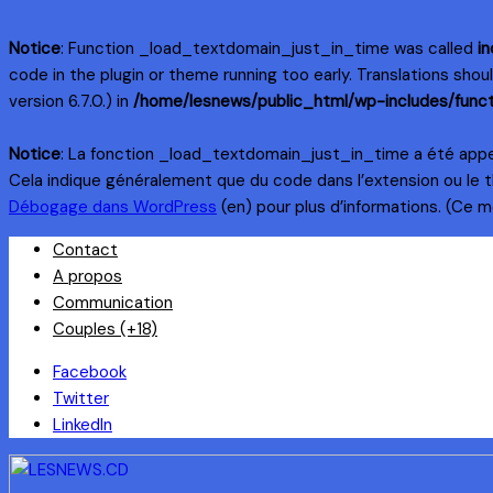
Notice
: Function _load_textdomain_just_in_time was called
in
code in the plugin or theme running too early. Translations sho
version 6.7.0.) in
/home/lesnews/public_html/wp-includes/funct
Notice
: La fonction _load_textdomain_just_in_time a été app
Cela indique généralement que du code dans l’extension ou le 
Débogage dans WordPress
(en) pour plus d’informations. (Ce me
Skip
Contact
to
A propos
content
Communication
Couples (+18)
Facebook
Twitter
LinkedIn