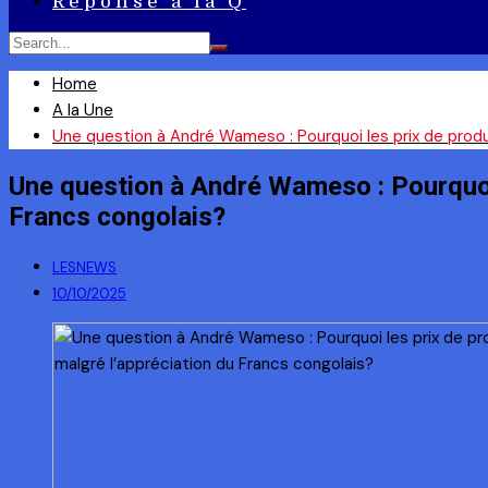
Réponse à la Q
Home
A la Une
Une question à André Wameso : Pourquoi les prix de produi
Une question à André Wameso : Pourquoi l
Francs congolais?
LESNEWS
10/10/2025