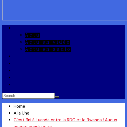
A la Une
Actu
Actu en vidéo
Actu en audio
Reportages
Entrepreneuriat
Ils ont dit
Zoom
Réponse à la Q
Home
A la Une
C’est fini à Luanda entre la RDC et le Rwanda ! Aucun
accord conclu mais…