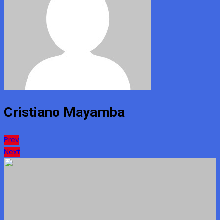
Cristiano Mayamba
Navigation
Prev
Next
de
l’article