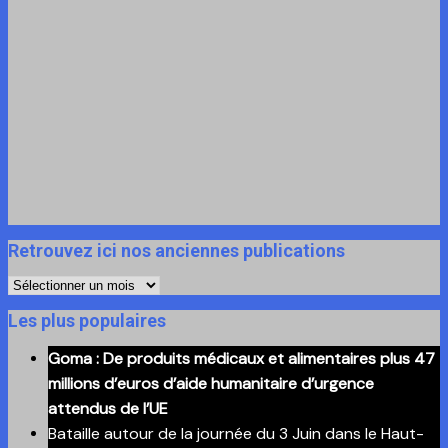
Retrouvez ici nos anciennes publications
Retrouvez
ici
Les plus populaires
nos
Goma : De produits médicaux et alimentaires plus 47
anciennes
millions d’euros d’aide humanitaire d’urgence
publications
attendus de l’UE
Bataille autour de la journée du 3 Juin dans le Haut-