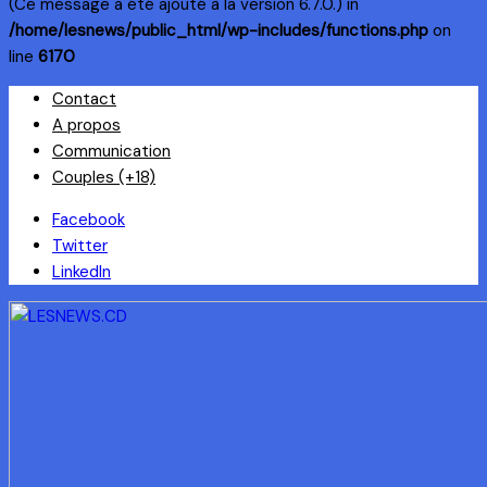
(Ce message a été ajouté à la version 6.7.0.) in
/home/lesnews/public_html/wp-includes/functions.php
on
line
6170
Skip
Contact
to
A propos
content
Communication
Couples (+18)
Facebook
Twitter
LinkedIn