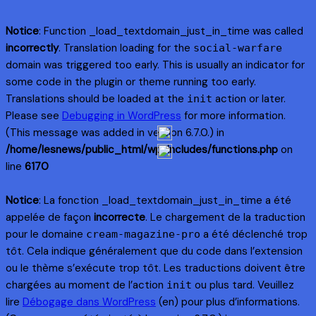
Notice
: Function _load_textdomain_just_in_time was called
incorrectly
. Translation loading for the
social-warfare
domain was triggered too early. This is usually an indicator for
some code in the plugin or theme running too early.
Translations should be loaded at the
action or later.
init
Please see
Debugging in WordPress
for more information.
(This message was added in version 6.7.0.) in
/home/lesnews/public_html/wp-includes/functions.php
on
line
6170
Notice
: La fonction _load_textdomain_just_in_time a été
appelée de façon
incorrecte
. Le chargement de la traduction
pour le domaine
a été déclenché trop
cream-magazine-pro
tôt. Cela indique généralement que du code dans l’extension
ou le thème s’exécute trop tôt. Les traductions doivent être
chargées au moment de l’action
ou plus tard. Veuillez
init
lire
Débogage dans WordPress
(en) pour plus d’informations.