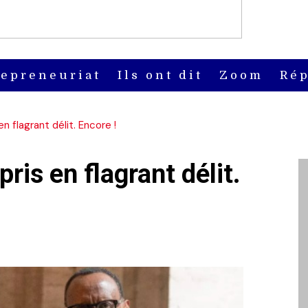
repreneuriat
Ils ont dit
Zoom
Rép
n flagrant délit. Encore !
ris en flagrant délit.