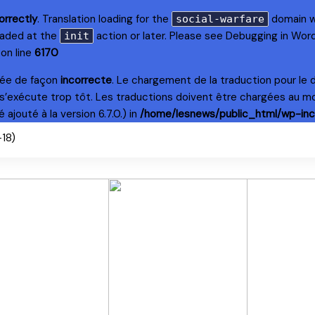
orrectly
. Translation loading for the
domain wa
social-warfare
loaded at the
action or later. Please see
Debugging in Wor
init
on line
6170
lée de façon
incorrecte
. Le chargement de la traduction pour le
s’exécute trop tôt. Les traductions doivent être chargées au m
ajouté à la version 6.7.0.) in
/home/lesnews/public_html/wp-inc
+18)