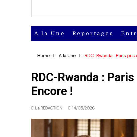
A la Une
Reportages
Ent
Actu
Home
A la Une
RDC-Rwanda : Paris pris e
Actu en
vidéo
RDC-Rwanda : Paris p
Encore !
Actu en
audio
La REDACTION
14/05/2026