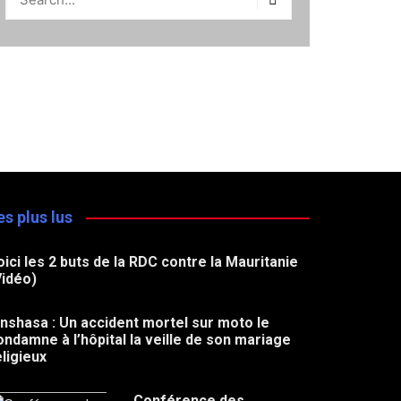
es plus lus
oici les 2 buts de la RDC contre la Mauritanie
Vidéo)
inshasa : Un accident mortel sur moto le
ondamne à l’hôpital la veille de son mariage
eligieux
Conférence des