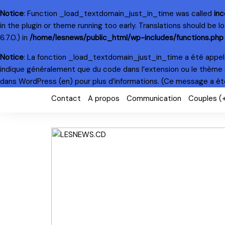
Notice
: Function _load_textdomain_just_in_time was called
inc
in the plugin or theme running too early. Translations should be 
6.7.0.) in
/home/lesnews/public_html/wp-includes/functions.php
Notice
: La fonction _load_textdomain_just_in_time a été appe
indique généralement que du code dans l’extension ou le thème 
dans WordPress
(en) pour plus d’informations. (Ce message a été 
Skip
Contact
A propos
Communication
Couples (
to
content