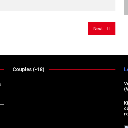
Next
Couples (-18)
L
V
u
(
K
c
r