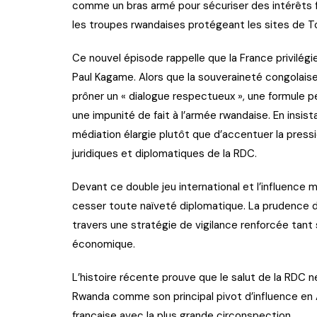
comme un bras armé pour sécuriser des intérêts 
les troupes rwandaises protégeant les sites de T
Ce nouvel épisode rappelle que la France privilégi
Paul Kagame. Alors que la souveraineté congolaise
prôner un « dialogue respectueux », une formule 
une impunité de fait à l’armée rwandaise. En insist
médiation élargie plutôt que d’accentuer la pression
juridiques et diplomatiques de la RDC.
Devant ce double jeu international et l’influence 
cesser toute naïveté diplomatique. La prudence do
travers une stratégie de vigilance renforcée tant su
économique.
L’histoire récente prouve que le salut de la RDC ne
Rwanda comme son principal pivot d’influence en Af
française avec la plus grande circonspection.