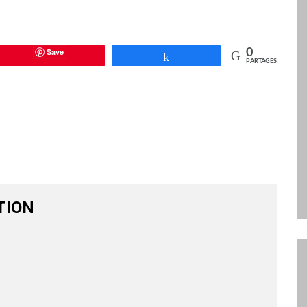
Save
0
Partagez
PARTAGES
TION