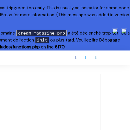
s triggered too early. This is usually an indicator for some code
dPress
for more information. (This message was added in version
 domaine
a été déclenché trop tôt. Cela
cream-magazine-pro
oment de l’action
ou plus tard. Veuillez lire
Débogage
init
ludes/functions.php
on line
6170