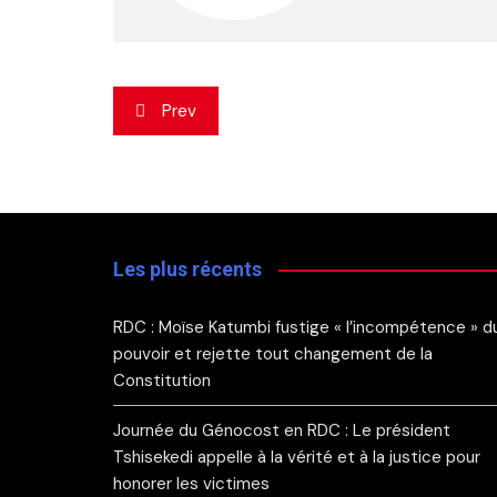
Navigation
Prev
de
l’article
Les plus récents
RDC : Moïse Katumbi fustige « l’incompétence » d
pouvoir et rejette tout changement de la
Constitution
Journée du Génocost en RDC : Le président
Tshisekedi appelle à la vérité et à la justice pour
honorer les victimes