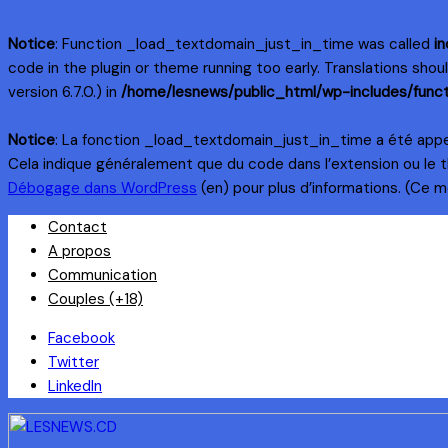
Notice
: Function _load_textdomain_just_in_time was called
in
code in the plugin or theme running too early. Translations sho
version 6.7.0.) in
/home/lesnews/public_html/wp-includes/funct
Notice
: La fonction _load_textdomain_just_in_time a été app
Cela indique généralement que du code dans l’extension ou le 
Débogage dans WordPress
(en) pour plus d’informations. (Ce me
Skip
Contact
to
A propos
content
Communication
Couples (+18)
Facebook
Twitter
LinkedIn