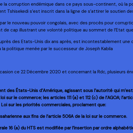
re la corruption endémique dans ce pays sous-continent, où la p
t Tshisekedi s’est inscrit dans la ligne de s’attirer le soutien de
 par le nouveau pouvoir congolais, avec des procès pour corrupt
 de cap illustrant une volonté politique au sommet de l’Etat qu
 auprès des Etats-Unis dix ans après, est incontestablement une
 la politique menée par le successeur de Joseph Kabila
ccasion ce 22 Décembre 2020 et concernant la Rdc, plusieurs én
s États-Unis d’Amérique, agissant sous l’autorité qui m’est co
 loi sur le commerce; les articles 111 (a) et 112 (c) de l’AGOA; l’ar
e la Loi sur les priorités commerciales, proclament que:
harienne aux fins de l’article 506A de la loi sur le commerce.
rale 16 (a) du HTS est modifiée par l’insertion par ordre alphabét