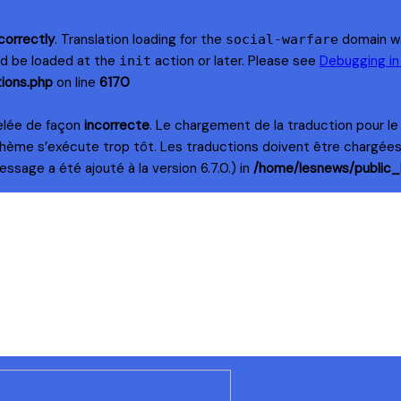
correctly
. Translation loading for the
domain was
social-warfare
uld be loaded at the
action or later. Please see
Debugging i
init
ions.php
on line
6170
elée de façon
incorrecte
. Le chargement de la traduction pour l
thème s’exécute trop tôt. Les traductions doivent être chargée
ssage a été ajouté à la version 6.7.0.) in
/home/lesnews/public_