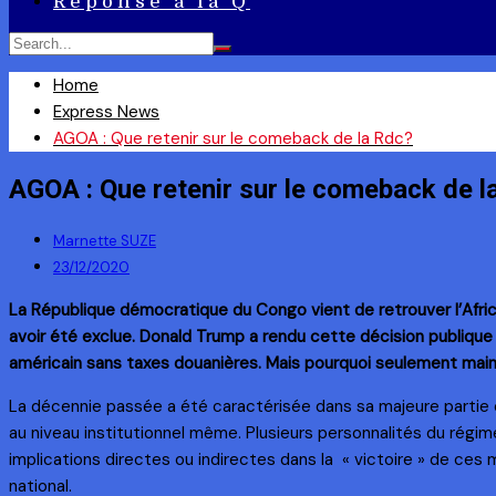
Réponse à la Q
Home
Express News
AGOA : Que retenir sur le comeback de la Rdc?
AGOA : Que retenir sur le comeback de l
Marnette SUZE
23/12/2020
La République démocratique du Congo vient de retrouver l’Afr
avoir été exclue. Donald Trump a rendu cette décision publiqu
américain sans taxes douanières. Mais pourquoi seulement mai
La décennie passée a été caractérisée dans sa majeure partie e
au niveau institutionnel même. Plusieurs personnalités du régi
implications directes ou indirectes dans la « victoire » de ces
national.