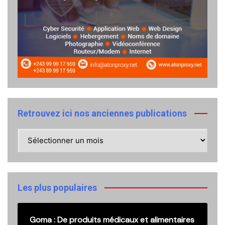
Retrouvez ici nos anciennes publications
Retrouvez
ici
nos
anciennes
publications
Les plus populaires
Goma : De produits médicaux et alimentaires