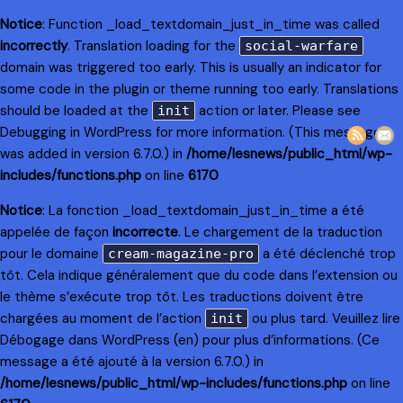
Notice
: Function _load_textdomain_just_in_time was called
incorrectly
. Translation loading for the
social-warfare
domain was triggered too early. This is usually an indicator for
some code in the plugin or theme running too early. Translations
should be loaded at the
action or later. Please see
init
Debugging in WordPress
for more information. (This message
was added in version 6.7.0.) in
/home/lesnews/public_html/wp-
includes/functions.php
on line
6170
Notice
: La fonction _load_textdomain_just_in_time a été
appelée de façon
incorrecte
. Le chargement de la traduction
pour le domaine
a été déclenché trop
cream-magazine-pro
tôt. Cela indique généralement que du code dans l’extension ou
le thème s’exécute trop tôt. Les traductions doivent être
chargées au moment de l’action
ou plus tard. Veuillez lire
init
Débogage dans WordPress
(en) pour plus d’informations. (Ce
message a été ajouté à la version 6.7.0.) in
/home/lesnews/public_html/wp-includes/functions.php
on line