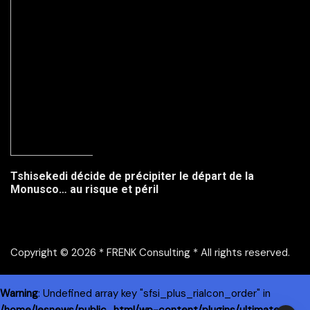
Tshisekedi décide de précipiter le départ de la
Monusco… au risque et péril
Copyright © 2026 * FRENK Consulting * All rights reserved.
Warning
: Undefined array key "sfsi_plus_riaIcon_order" in
/home/lesnews/public_html/wp-content/plugins/ultimate-