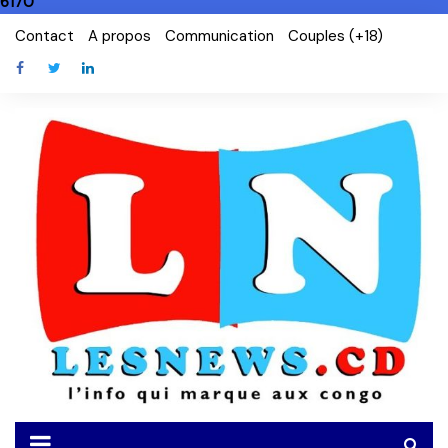
6170
Skip
Contact
A propos
Communication
Couples (+18)
to
content