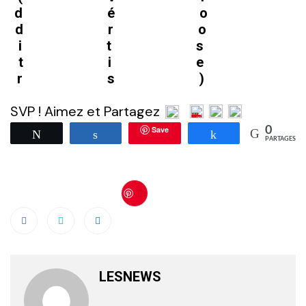
déo
dro
its
tie
rs)
SVP ! Aimez et Partagez
Save
0
Tweetez
Partagez
Partagez
PARTAGES
Save
LESNEWS