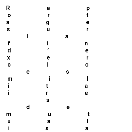
Rep
ort
age
sur
la
fin
d’e
xer
cic
es
mil
ita
ire
s
de
mut
ual
isa