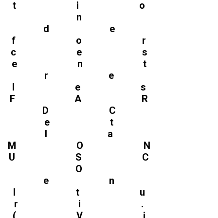
tio
n
de
for
ces
ent
re
les
FAR
DC
et
la
MON
USC
O
en
Itu
ri.
(Vi