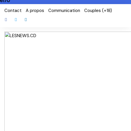
6170
Skip
Contact
A propos
Communication
Couples (+18)
to
content