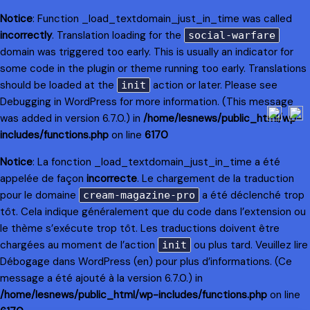
Notice
: Function _load_textdomain_just_in_time was called
incorrectly
. Translation loading for the
social-warfare
domain was triggered too early. This is usually an indicator for
some code in the plugin or theme running too early. Translations
should be loaded at the
action or later. Please see
init
Debugging in WordPress
for more information. (This message
was added in version 6.7.0.) in
/home/lesnews/public_html/wp-
includes/functions.php
on line
6170
Notice
: La fonction _load_textdomain_just_in_time a été
appelée de façon
incorrecte
. Le chargement de la traduction
pour le domaine
a été déclenché trop
cream-magazine-pro
tôt. Cela indique généralement que du code dans l’extension ou
le thème s’exécute trop tôt. Les traductions doivent être
chargées au moment de l’action
ou plus tard. Veuillez lire
init
Débogage dans WordPress
(en) pour plus d’informations. (Ce
message a été ajouté à la version 6.7.0.) in
/home/lesnews/public_html/wp-includes/functions.php
on line