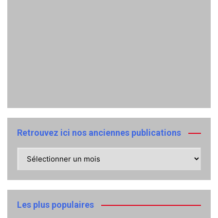
Retrouvez ici nos anciennes publications
Retrouvez
ici
nos
anciennes
publications
Les plus populaires