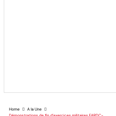
Home
A la Une
Démonstrations de fin d’exercices militaires FARDC-