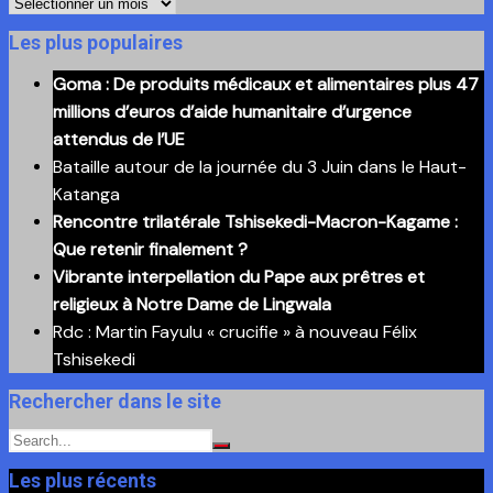
Retrouvez
ici
Les plus populaires
nos
Goma : De produits médicaux et alimentaires plus 47
anciennes
millions d’euros d’aide humanitaire d’urgence
publications
attendus de l’UE
Bataille autour de la journée du 3 Juin dans le Haut-
Katanga
Rencontre trilatérale Tshisekedi-Macron-Kagame :
Que retenir finalement ?
Vibrante interpellation du Pape aux prêtres et
religieux à Notre Dame de Lingwala
Rdc : Martin Fayulu « crucifie » à nouveau Félix
Tshisekedi
Rechercher dans le site
Les plus récents