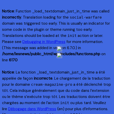
Notice
: Function _load_textdomain_just_in_time was called
incorrectly
. Translation loading for the
social-warfare
domain was triggered too early. This is usually an indicator for
some code in the plugin or theme running too early.
Translations should be loaded at the
action or later.
init
Please see
Debugging in WordPress
for more information.
(This message was added in version 6.7.0.) in
/home/lesnews/public_html/wp-includes/functions.php
on
line
6170
Notice
: La fonction _load_textdomain_just_in_time a été
appelée de façon
incorrecte
. Le chargement de la traduction
pour le domaine
a été déclenché trop
cream-magazine-pro
tôt. Cela indique généralement que du code dans l’extension
ou le thème s’exécute trop tôt. Les traductions doivent être
chargées au moment de l’action
ou plus tard. Veuillez
init
lire
Débogage dans WordPress
(en) pour plus d’informations.