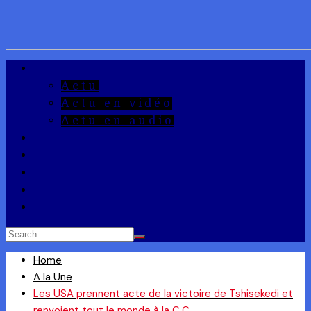
A la Une
Actu
Actu en vidéo
Actu en audio
Reportages
Entrepreneuriat
Ils ont dit
Zoom
Réponse à la Q
Home
A la Une
Les USA prennent acte de la victoire de Tshisekedi et
renvoient tout le monde à la C.C.