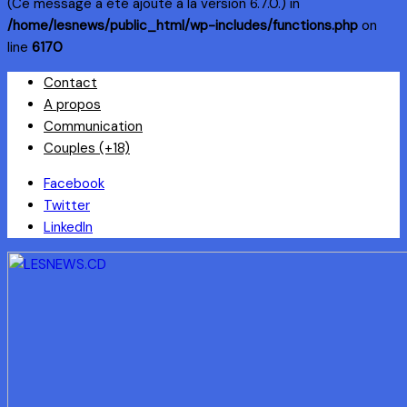
(Ce message a été ajouté à la version 6.7.0.) in
/home/lesnews/public_html/wp-includes/functions.php
on
line
6170
Skip
Contact
to
A propos
content
Communication
Couples (+18)
Facebook
Twitter
LinkedIn