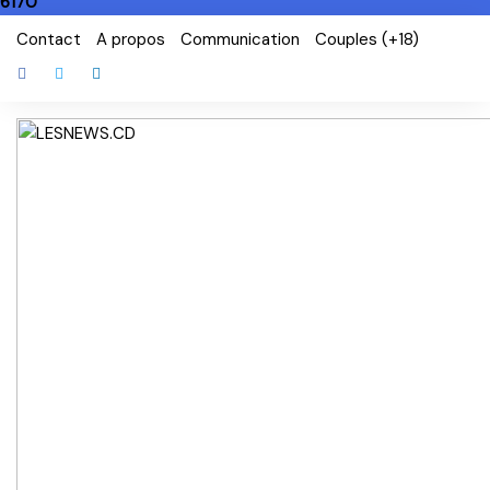
6170
Skip
Contact
A propos
Communication
Couples (+18)
to
content