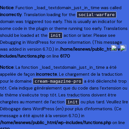
Notice
: Function _load_textdomain_just_in_time was called
incorrectly
. Translation loading for the
social-warfare
domain was triggered too early. This is usually an indicator for
some code in the plugin or theme running too early. Translations
should be loaded at the
action or later. Please see
init
Debugging in WordPress
for more information. (This message
was added in version 6.7.0.) in
/home/lesnews/public_html/wp-
includes/functions.php
on line
6170
Notice
: La fonction _load_textdomain_just_in_time a été
appelée de façon
incorrecte
. Le chargement de la traduction
pour le domaine
a été déclenché trop
cream-magazine-pro
tôt. Cela indique généralement que du code dans l’extension ou
le thème s’exécute trop tôt. Les traductions doivent être
chargées au moment de l’action
ou plus tard. Veuillez lire
init
Débogage dans WordPress
(en) pour plus d’informations. (Ce
message a été ajouté à la version 6.7.0.) in
/home/lesnews/public_html/wp-includes/functions.php
on line