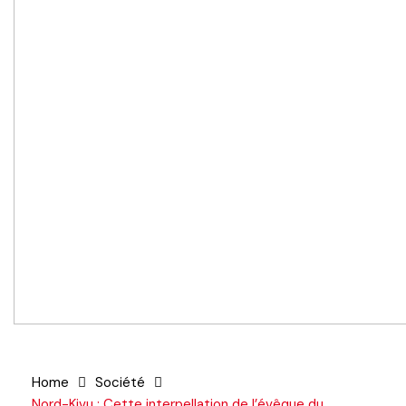
Home
Société
Nord-Kivu : Cette interpellation de l’évêque du