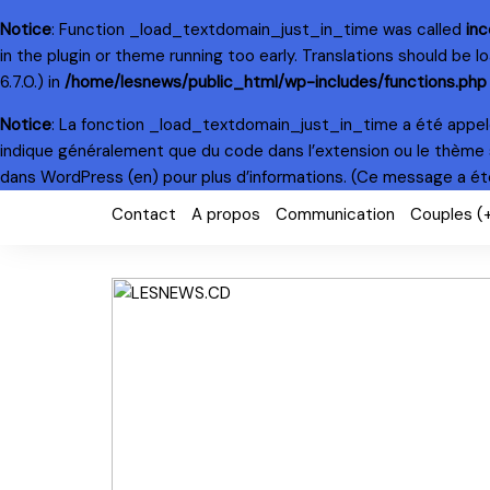
Notice
: Function _load_textdomain_just_in_time was called
inc
in the plugin or theme running too early. Translations should be 
6.7.0.) in
/home/lesnews/public_html/wp-includes/functions.php
Notice
: La fonction _load_textdomain_just_in_time a été appe
indique généralement que du code dans l’extension ou le thème 
dans WordPress
(en) pour plus d’informations. (Ce message a été 
Skip
Contact
A propos
Communication
Couples (
to
content