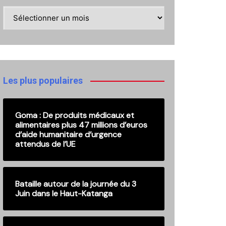
Retrouvez
ici
nos
anciennes
publications
Les plus populaires
Goma : De produits médicaux et
alimentaires plus 47 millions d’euros
d’aide humanitaire d’urgence
attendus de l’UE
Bataille autour de la journée du 3
Juin dans le Haut-Katanga