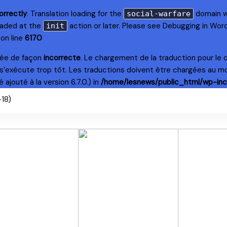
orrectly
. Translation loading for the
domain wa
social-warfare
loaded at the
action or later. Please see
Debugging in Wor
init
on line
6170
lée de façon
incorrecte
. Le chargement de la traduction pour le
s’exécute trop tôt. Les traductions doivent être chargées au m
ajouté à la version 6.7.0.) in
/home/lesnews/public_html/wp-inc
+18)