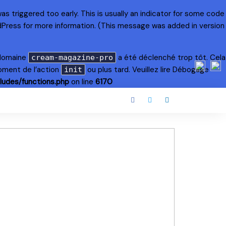
s triggered too early. This is usually an indicator for some code
dPress
for more information. (This message was added in version
 domaine
a été déclenché trop tôt. Cela
cream-magazine-pro
oment de l’action
ou plus tard. Veuillez lire
Débogage
init
ludes/functions.php
on line
6170