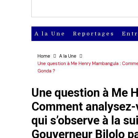
A la Une
Reportages
Ent
Actu
Home
A la Une
Actu en
Une question à Me Henry Mambangula : Comment a
Gonda ?
vidéo
Actu en
Une question à Me 
audio
Comment analysez-vo
qui s’observe à la sui
Gouverneur Bilolo p