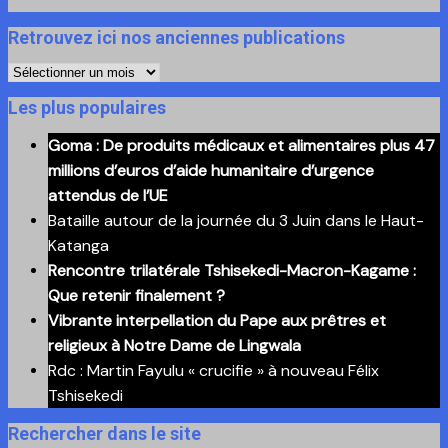
Retrouvez ici nos anciennes publications
Retrouvez
ici
Les plus populaires
nos
Goma : De produits médicaux et alimentaires plus 47
anciennes
millions d’euros d’aide humanitaire d’urgence
publications
attendus de l’UE
Bataille autour de la journée du 3 Juin dans le Haut-
Katanga
Rencontre trilatérale Tshisekedi-Macron-Kagame :
Que retenir finalement ?
Vibrante interpellation du Pape aux prêtres et
religieux à Notre Dame de Lingwala
Rdc : Martin Fayulu « crucifie » à nouveau Félix
Tshisekedi
Rechercher dans le site