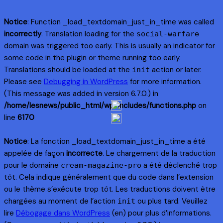
Notice
: Function _load_textdomain_just_in_time was called
incorrectly
. Translation loading for the
social-warfare
domain was triggered too early. This is usually an indicator for
some code in the plugin or theme running too early.
Translations should be loaded at the
action or later.
init
Please see
Debugging in WordPress
for more information.
(This message was added in version 6.7.0.) in
/home/lesnews/public_html/wp-includes/functions.php
on
line
6170
Notice
: La fonction _load_textdomain_just_in_time a été
appelée de façon
incorrecte
. Le chargement de la traduction
pour le domaine
a été déclenché trop
cream-magazine-pro
tôt. Cela indique généralement que du code dans l’extension
ou le thème s’exécute trop tôt. Les traductions doivent être
chargées au moment de l’action
ou plus tard. Veuillez
init
lire
Débogage dans WordPress
(en) pour plus d’informations.