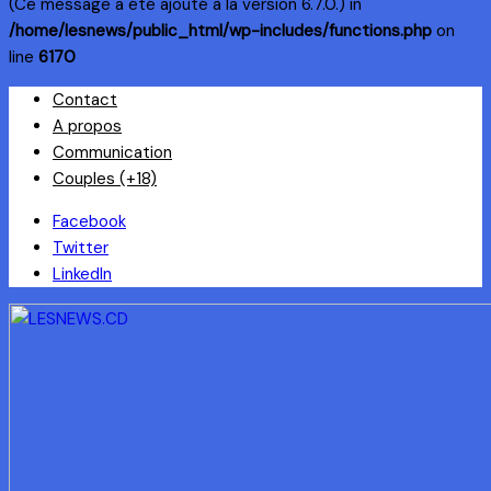
(Ce message a été ajouté à la version 6.7.0.) in
/home/lesnews/public_html/wp-includes/functions.php
on
line
6170
Skip
Contact
to
A propos
content
Communication
Couples (+18)
Facebook
Twitter
LinkedIn