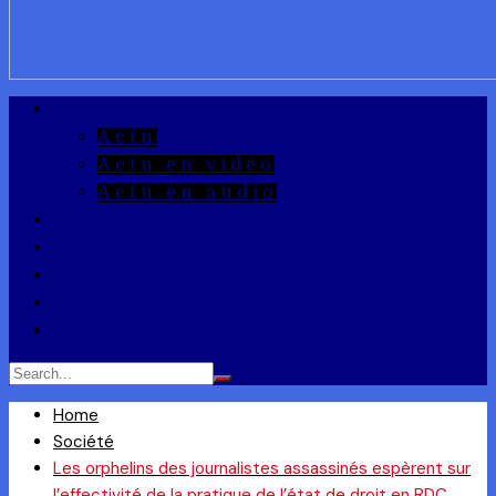
A la Une
Actu
Actu en vidéo
Actu en audio
Reportages
Entrepreneuriat
Ils ont dit
Zoom
Réponse à la Q
Home
Société
Les orphelins des journalistes assassinés espèrent sur
l’effectivité de la pratique de l’état de droit en RDC