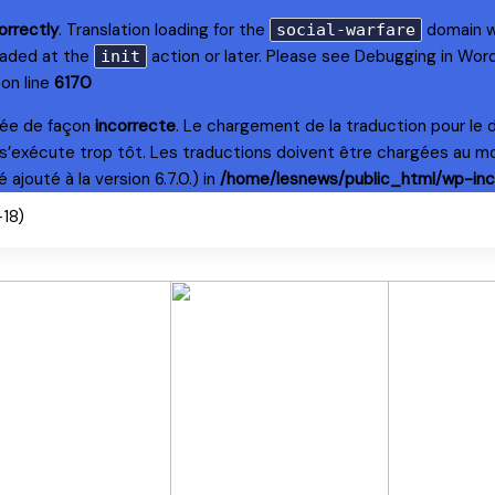
orrectly
. Translation loading for the
domain wa
social-warfare
loaded at the
action or later. Please see
Debugging in Wor
init
on line
6170
lée de façon
incorrecte
. Le chargement de la traduction pour le
s’exécute trop tôt. Les traductions doivent être chargées au m
ajouté à la version 6.7.0.) in
/home/lesnews/public_html/wp-inc
+18)