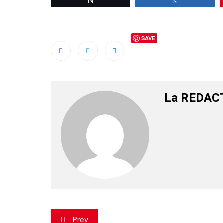
SAVE
La REDAC
Navigation
Prev