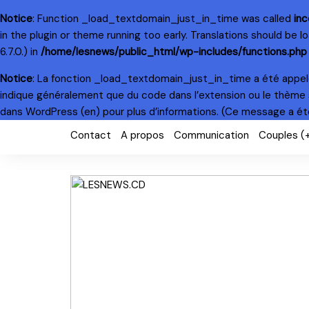
Notice
: Function _load_textdomain_just_in_time was called
inc
in the plugin or theme running too early. Translations should be 
6.7.0.) in
/home/lesnews/public_html/wp-includes/functions.php
Notice
: La fonction _load_textdomain_just_in_time a été appe
indique généralement que du code dans l’extension ou le thème 
dans WordPress
(en) pour plus d’informations. (Ce message a été 
Skip
Contact
A propos
Communication
Couples (
to
content