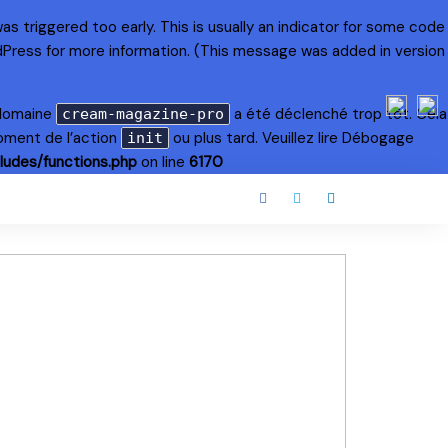
s triggered too early. This is usually an indicator for some code
dPress
for more information. (This message was added in version
 domaine
a été déclenché trop tôt. Cela
cream-magazine-pro
oment de l’action
ou plus tard. Veuillez lire
Débogage
init
ludes/functions.php
on line
6170