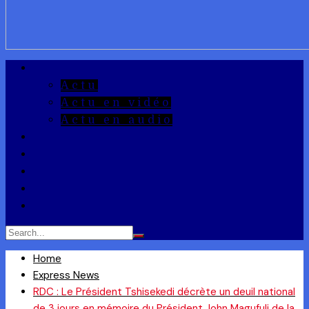
A la Une
Actu
Actu en vidéo
Actu en audio
Reportages
Entrepreneuriat
Ils ont dit
Zoom
Réponse à la Q
Home
Express News
RDC : Le Président Tshisekedi décrète un deuil national
de 3 jours en mémoire du Président John Magufuli de la