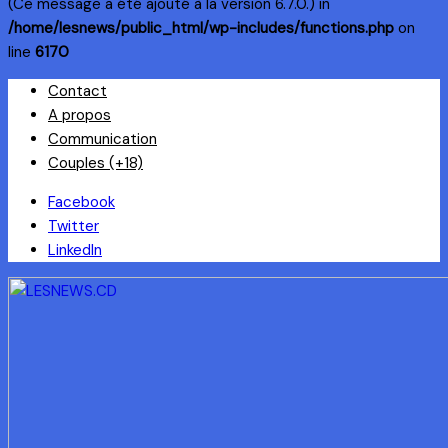
(Ce message a été ajouté à la version 6.7.0.) in
/home/lesnews/public_html/wp-includes/functions.php
on
line
6170
Skip
Contact
to
A propos
content
Communication
Couples (+18)
Facebook
Twitter
LinkedIn