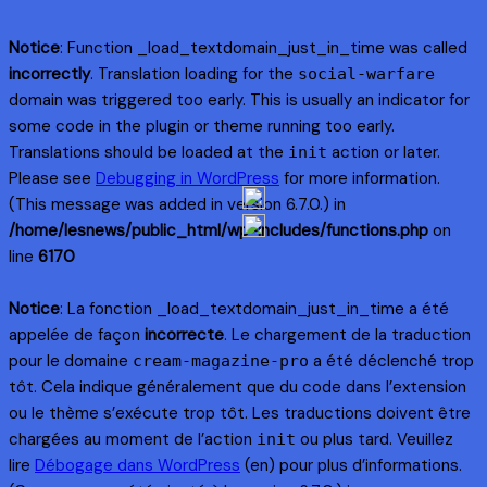
Notice
: Function _load_textdomain_just_in_time was called
incorrectly
. Translation loading for the
social-warfare
domain was triggered too early. This is usually an indicator for
some code in the plugin or theme running too early.
Translations should be loaded at the
action or later.
init
Please see
Debugging in WordPress
for more information.
(This message was added in version 6.7.0.) in
/home/lesnews/public_html/wp-includes/functions.php
on
line
6170
Notice
: La fonction _load_textdomain_just_in_time a été
appelée de façon
incorrecte
. Le chargement de la traduction
pour le domaine
a été déclenché trop
cream-magazine-pro
tôt. Cela indique généralement que du code dans l’extension
ou le thème s’exécute trop tôt. Les traductions doivent être
chargées au moment de l’action
ou plus tard. Veuillez
init
lire
Débogage dans WordPress
(en) pour plus d’informations.