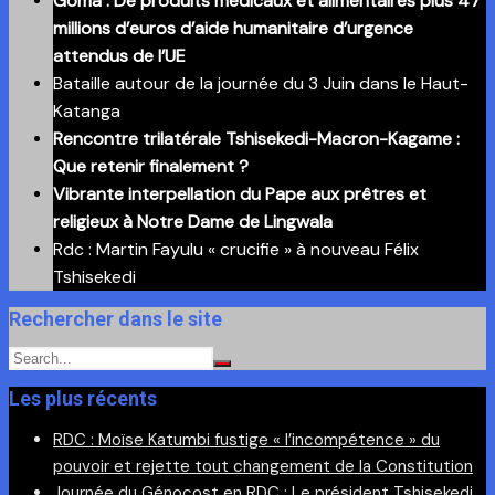
Goma : De produits médicaux et alimentaires plus 47
anciennes
millions d’euros d’aide humanitaire d’urgence
publications
attendus de l’UE
Bataille autour de la journée du 3 Juin dans le Haut-
Katanga
Rencontre trilatérale Tshisekedi-Macron-Kagame :
Que retenir finalement ?
Vibrante interpellation du Pape aux prêtres et
religieux à Notre Dame de Lingwala
Rdc : Martin Fayulu « crucifie » à nouveau Félix
Tshisekedi
Rechercher dans le site
Les plus récents
RDC : Moïse Katumbi fustige « l’incompétence » du
pouvoir et rejette tout changement de la Constitution
Journée du Génocost en RDC : Le président Tshisekedi