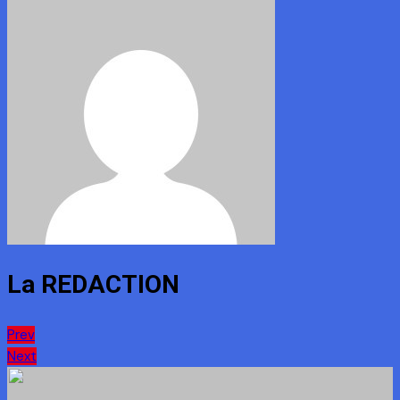
La REDACTION
Navigation
Prev
Next
de