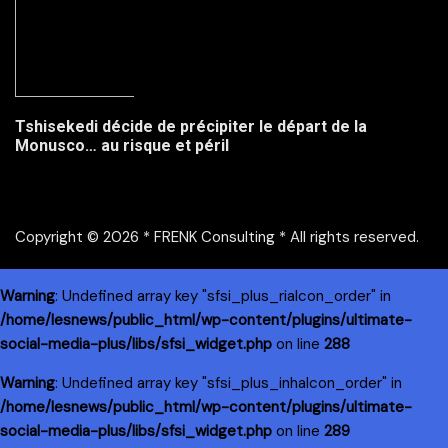
Tshisekedi décide de précipiter le départ de la
Monusco… au risque et péril
Copyright © 2026 * FRENK Consulting * All rights reserved.
Warning
: Undefined array key "sfsi_plus_riaIcon_order" in
/home/lesnews/public_html/wp-content/plugins/ultimate-
social-media-plus/libs/sfsi_widget.php
on line
288
Warning
: Undefined array key "sfsi_plus_inhaIcon_order" in
/home/lesnews/public_html/wp-content/plugins/ultimate-
social-media-plus/libs/sfsi_widget.php
on line
289