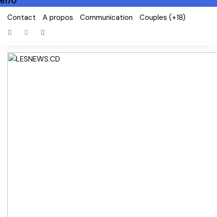
6170
Skip
Contact
A propos
Communication
Couples (+18)
to
content