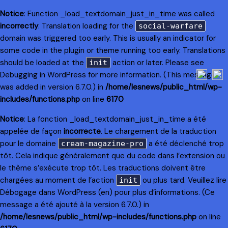
Notice
: Function _load_textdomain_just_in_time was called
incorrectly
. Translation loading for the
social-warfare
domain was triggered too early. This is usually an indicator for
some code in the plugin or theme running too early. Translations
should be loaded at the
action or later. Please see
init
Debugging in WordPress
for more information. (This message
was added in version 6.7.0.) in
/home/lesnews/public_html/wp-
includes/functions.php
on line
6170
Notice
: La fonction _load_textdomain_just_in_time a été
appelée de façon
incorrecte
. Le chargement de la traduction
pour le domaine
a été déclenché trop
cream-magazine-pro
tôt. Cela indique généralement que du code dans l’extension ou
le thème s’exécute trop tôt. Les traductions doivent être
chargées au moment de l’action
ou plus tard. Veuillez lire
init
Débogage dans WordPress
(en) pour plus d’informations. (Ce
message a été ajouté à la version 6.7.0.) in
/home/lesnews/public_html/wp-includes/functions.php
on line