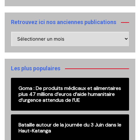
Retrouvez ici nos anciennes publications
Retrouvez
ici
nos
anciennes
publications
Les plus populaires
Goma : De produits médicaux et alimentaires
plus 47 millions d’euros d’aide humanitaire
d’urgence attendus de l’UE
Bataille autour de la journée du 3 Juin dans le
Haut-Katanga