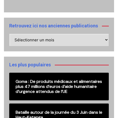
Retrouvez ici nos anciennes publications
Retrouvez
ici
nos
anciennes
publications
Les plus populaires
Goma : De produits médicaux et alimentaires
plus 47 millions d’euros d’aide humanitaire
d’urgence attendus de l’UE
Bataille autour de la journée du 3 Juin dans le
Haut-Katanga