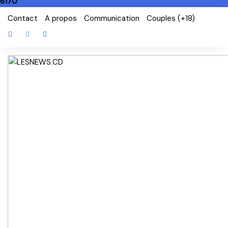
6170
Skip
Contact
A propos
Communication
Couples (+18)
to
content