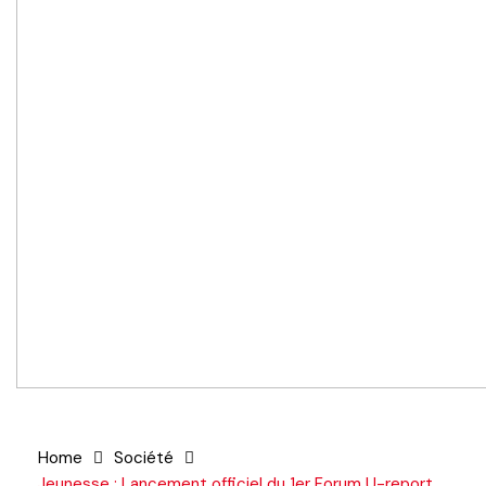
Home
Société
Jeunesse : Lancement officiel du 1er Forum U-report