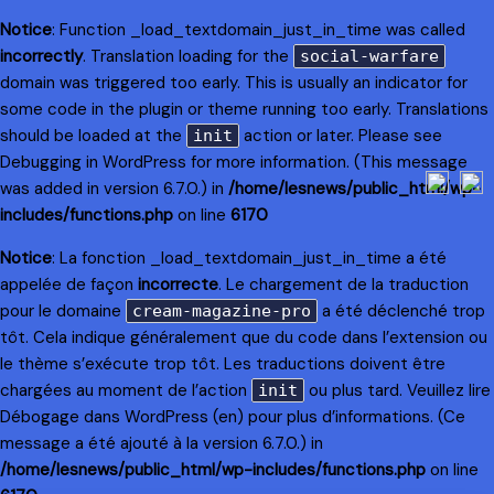
Notice
: Function _load_textdomain_just_in_time was called
incorrectly
. Translation loading for the
social-warfare
domain was triggered too early. This is usually an indicator for
some code in the plugin or theme running too early. Translations
should be loaded at the
action or later. Please see
init
Debugging in WordPress
for more information. (This message
was added in version 6.7.0.) in
/home/lesnews/public_html/wp-
includes/functions.php
on line
6170
Notice
: La fonction _load_textdomain_just_in_time a été
appelée de façon
incorrecte
. Le chargement de la traduction
pour le domaine
a été déclenché trop
cream-magazine-pro
tôt. Cela indique généralement que du code dans l’extension ou
le thème s’exécute trop tôt. Les traductions doivent être
chargées au moment de l’action
ou plus tard. Veuillez lire
init
Débogage dans WordPress
(en) pour plus d’informations. (Ce
message a été ajouté à la version 6.7.0.) in
/home/lesnews/public_html/wp-includes/functions.php
on line