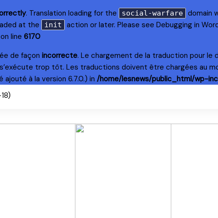
orrectly
. Translation loading for the
domain wa
social-warfare
loaded at the
action or later. Please see
Debugging in Wor
init
on line
6170
lée de façon
incorrecte
. Le chargement de la traduction pour le
s’exécute trop tôt. Les traductions doivent être chargées au m
ajouté à la version 6.7.0.) in
/home/lesnews/public_html/wp-inc
+18)