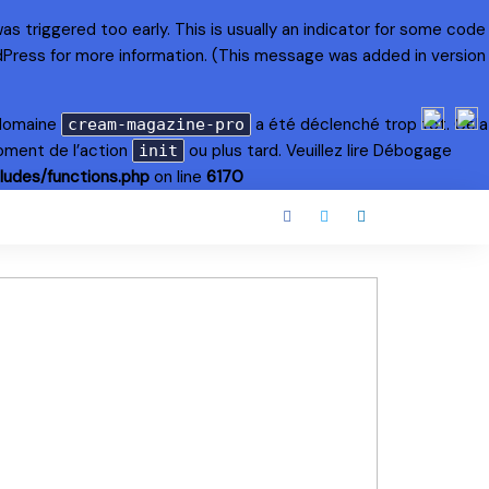
s triggered too early. This is usually an indicator for some code
dPress
for more information. (This message was added in version
 domaine
a été déclenché trop tôt. Cela
cream-magazine-pro
oment de l’action
ou plus tard. Veuillez lire
Débogage
init
ludes/functions.php
on line
6170