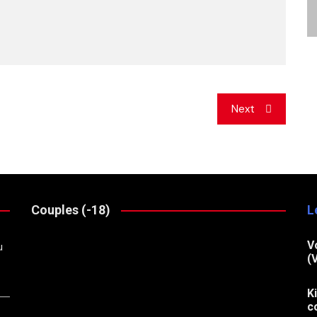
Next
Couples (-18)
L
V
u
(
K
c