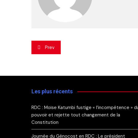
Navigation
Prev
de
l’article
Les plus récents
RDC : Moïse Katumbi fustige « l’incompétence » d
pouvoir et rejette tout changement de la
Constitution
Journée du Génocost en RDC : Le président