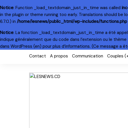
Notice
: Function _load_textdomain_just_in_time was called
inc
in the plugin or theme running too early. Translations should be 
6.7.0.) in
/home/lesnews/public_html/wp-includes/functions.php
Notice
: La fonction _load_textdomain_just_in_time a été appe
indique généralement que du code dans l’extension ou le thème 
dans WordPress
(en) pour plus d’informations. (Ce message a été 
Skip
Contact
A propos
Communication
Couples (
to
content