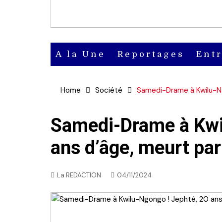
A la Une
Reportages
Ent
Actu
Home
Société
Samedi-Drame à Kwilu-Ng
Actu en
vidéo
Samedi-Drame à Kwi
ans d’âge, meurt pa
Actu en
audio
La REDACTION
04/11/2024