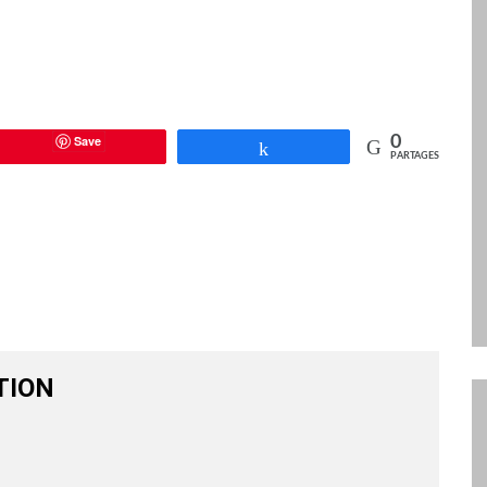
Save
0
Partagez
PARTAGES
TION