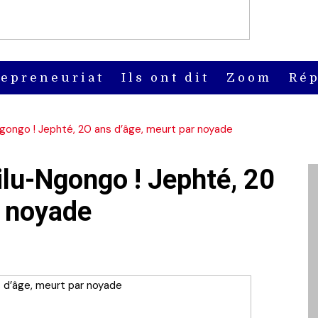
repreneuriat
Ils ont dit
Zoom
Rép
ongo ! Jephté, 20 ans d’âge, meurt par noyade
lu-Ngongo ! Jephté, 20
r noyade