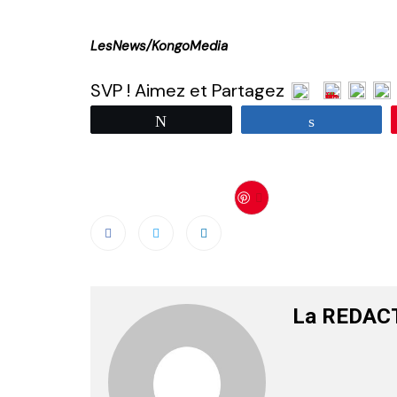
LesNews/KongoMedia
SVP ! Aimez et Partagez
Tweetez
Partagez
Save
La REDAC