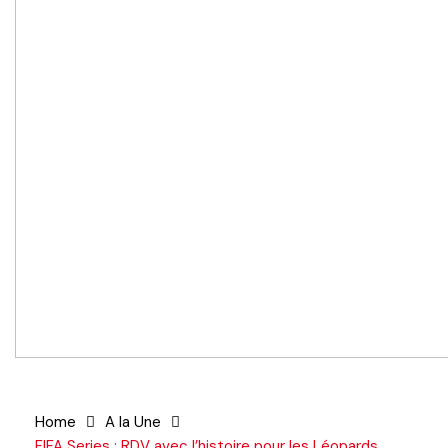
Home
A la Une
FIFA Series : RDV avec l’histoire pour les Léopards