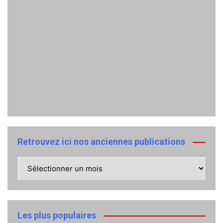
Retrouvez ici nos anciennes publications
Retrouvez
ici
nos
anciennes
publications
Les plus populaires