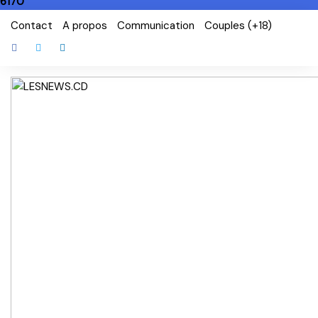
6170
Skip
Contact
A propos
Communication
Couples (+18)
to
content