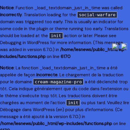
Notice
: Function _load_textdomain_just_in_time was called
incorrectly
. Translation loading for the
social-warfare
domain was triggered too early. This is usually an indicator for
some code in the plugin or theme running too early. Translations
should be loaded at the
action or later. Please see
init
Debugging in WordPress
for more information. (This message
was added in version 6.7.0.) in
/home/lesnews/public_html/wp-
includes/functions.php
on line
6170
Notice
: La fonction _load_textdomain_just_in_time a été
appelée de façon
incorrecte
. Le chargement de la traduction
pour le domaine
a été déclenché trop
cream-magazine-pro
tôt. Cela indique généralement que du code dans l’extension ou
le thème s’exécute trop tôt. Les traductions doivent être
chargées au moment de l’action
ou plus tard. Veuillez lire
init
Débogage dans WordPress
(en) pour plus d’informations. (Ce
message a été ajouté à la version 6.7.0.) in
/home/lesnews/public_html/wp-includes/functions.php
on line