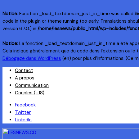
Notice
: Function _load_textdomain_just_in_time was called
in
code in the plugin or theme running too early. Translations sho
version 6.7.0.) in
/home/lesnews/public_html/wp-includes/funct
Notice
: La fonction _load_textdomain_just_in_time a été app
Cela indique généralement que du code dans l’extension ou le 
Débogage dans WordPress
(en) pour plus d’informations. (Ce me
Skip
Contact
to
A propos
content
Communication
Couples (+18)
Facebook
Twitter
LinkedIn