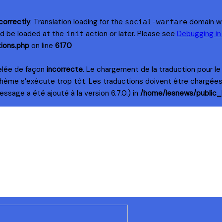
correctly
. Translation loading for the
domain was
social-warfare
uld be loaded at the
action or later. Please see
Debugging i
init
ions.php
on line
6170
elée de façon
incorrecte
. Le chargement de la traduction pour l
thème s’exécute trop tôt. Les traductions doivent être chargée
ssage a été ajouté à la version 6.7.0.) in
/home/lesnews/public_