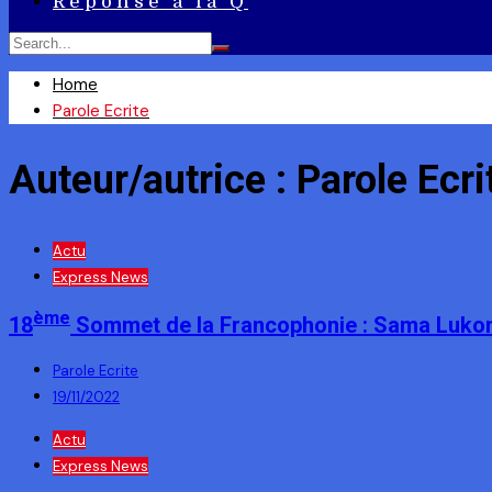
Réponse à la Q
Home
Parole Ecrite
Auteur/autrice :
Parole Ecri
Actu
Express News
ème
18
Sommet de la Francophonie : Sama Lukond
Parole Ecrite
19/11/2022
Actu
Express News