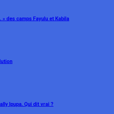
s… » des camps Fayulu et Kabila
lution
ly Ipupa. Qui dit vrai ?