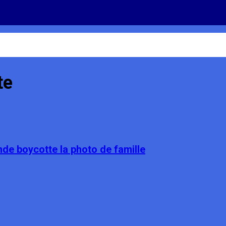
te
e boycotte la photo de famille