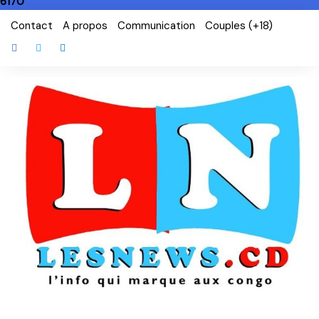
6170
Skip
Contact
A propos
Communication
Couples (+18)
to
content