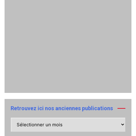
Retrouvez ici nos anciennes publications
Retrouvez
ici
nos