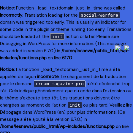
Notice
: Function _load_textdomain_just_in_time was called
incorrectly
. Translation loading for the
social-warfare
domain was triggered too early. This is usually an indicator for
some code in the plugin or theme running too early. Translations
should be loaded at the
action or later. Please see
init
Debugging in WordPress
for more information. (This message
was added in version 6.7.0.) in
/home/lesnews/public_html/wp-
includes/functions.php
on line
6170
Notice
: La fonction _load_textdomain_just_in_time a été
appelée de façon
incorrecte
. Le chargement de la traduction
pour le domaine
a été déclenché trop
cream-magazine-pro
tôt. Cela indique généralement que du code dans l’extension ou
le thème s’exécute trop tôt. Les traductions doivent être
chargées au moment de l’action
ou plus tard. Veuillez lire
init
Débogage dans WordPress
(en) pour plus d’informations. (Ce
message a été ajouté à la version 6.7.0.) in
/home/lesnews/public_html/wp-includes/functions.php
on line